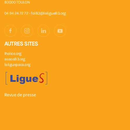
83000 TOULON
04 94 24 72 72 -
fol83@laligue83.org
AUTRES SITES
lhelice.org
assos83.org
laliguepaca.org
Revue de presse