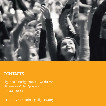
CONTACTS
Ligue de l'Enseignement - FOL du Var
68, avenue Victor Agostini
83000 TOULON
04 94 24 72 72 -
fol83@laligue83.org