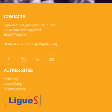
CONTACTS
Ligue de l'Enseignement - FOL du Var
68, avenue Victor Agostini
83000 TOULON
04 94 24 72 72 -
fol83@laligue83.org
AUTRES SITES
lhelice.org
assos83.org
laliguepaca.org