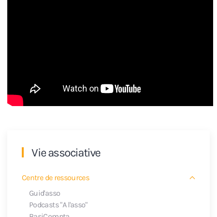
Vie associative
Centre de ressources
Guid'asso
Podcasts "A l'asso"
BasiCompta