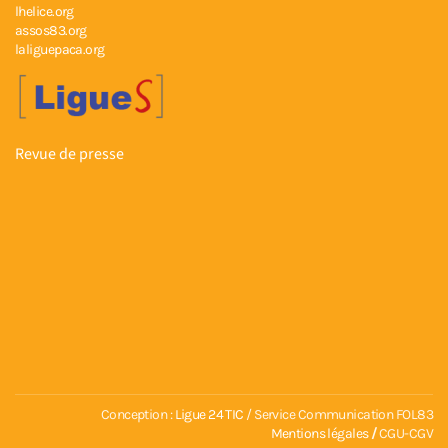
lhelice.org
assos83.org
laliguepaca.org
Revue de presse
Conception :
Ligue 24 TIC
/ Service Communication FOL83
Mentions légales
/
CGU-CGV