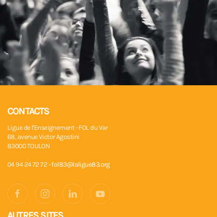
CONTACTS
Ligue de l'Enseignement - FOL du Var
68, avenue Victor Agostini
83000 TOULON
04 94 24 72 72 -
fol83@laligue83.org
AUTRES SITES