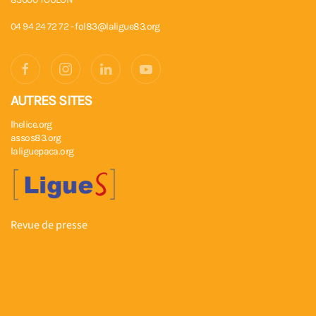
04 94 24 72 72 -
fol83@laligue83.org
AUTRES SITES
lhelice.org
assos83.org
laliguepaca.org
Revue de presse