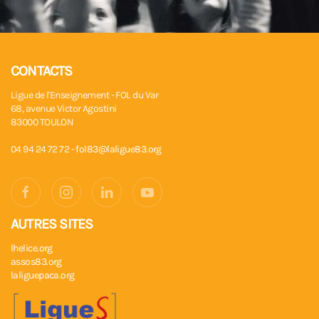
CONTACTS
Ligue de l'Enseignement - FOL du Var
68, avenue Victor Agostini
83000 TOULON
04 94 24 72 72 -
fol83@laligue83.org
AUTRES SITES
lhelice.org
assos83.org
laliguepaca.org